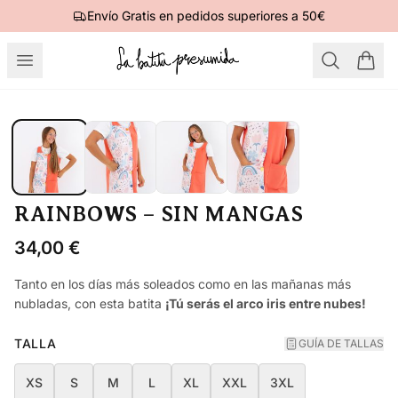
Envío Gratis en pedidos superiores a 50€
RAINBOWS – SIN MANGAS
34,00
€
Tanto en los días más soleados como en las mañanas más
nubladas, con esta batita
¡Tú serás el arco iris entre nubes!
TALLA
GUÍA DE TALLAS
XS
S
M
L
XL
XXL
3XL