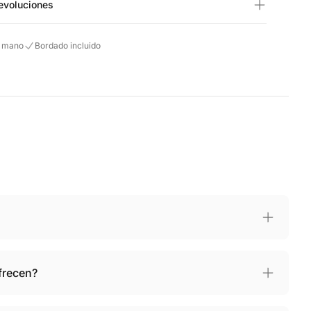
evoluciones
 mano
Bordado incluido
frecen?