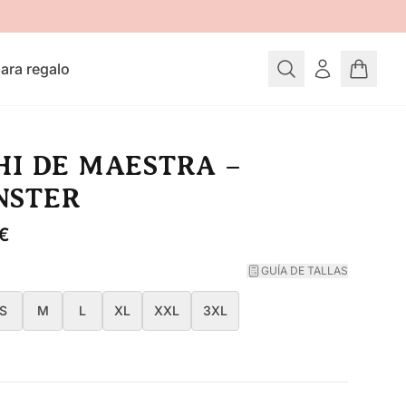
ara regalo
HI DE MAESTRA –
NSTER
€
GUÍA DE TALLAS
S
M
L
XL
XXL
3XL