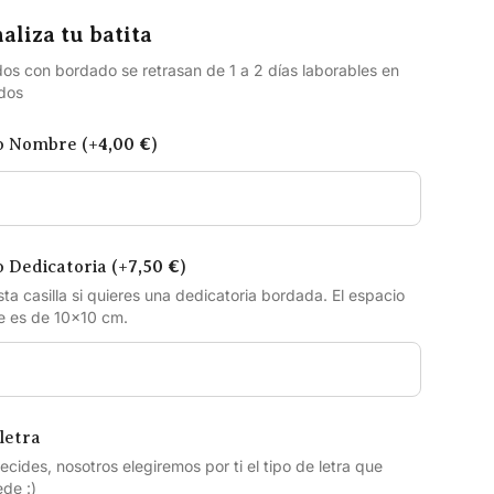
aliza tu batita
os con bordado se retrasan de 1 a 2 días laborables en
ados
o Nombre (+
4,00
€
)
 Dedicatoria (+
7,50
€
)
sta casilla si quieres una dedicatoria bordada. El espacio
e es de 10×10 cm.
letra
decides, nosotros elegiremos por ti el tipo de letra que
de :)