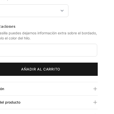
caciones
asilla puedes dejarnos información extra sobre el bordado,
o el color del hilo.
AÑADIR AL CARRITO
ión
del producto