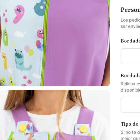
Person
Los pedid
ser envi
Bordad
Bordado
Rellena e
disponibl
Tipo de 
Si no te 
mejor que