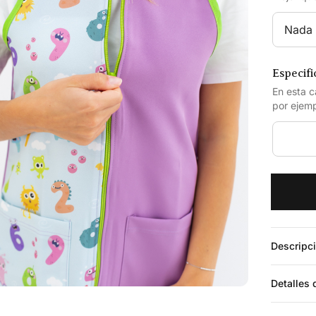
Especifi
En esta c
por ejempl
Descripc
Detalles 